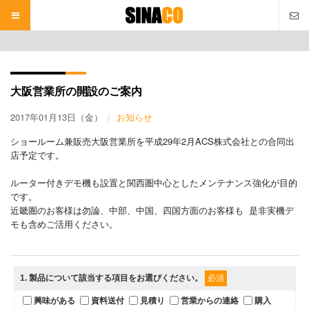
本
文
へ
大阪営業所の開設のご案内
2017年01月13日（金）
お知らせ
ショールーム兼販売大阪営業所を平成29年2月ACS株式会社と
の合同出
店予定です。
ルーター付きデモ機も設置と関西圏中心としたメンテナンス強化が
目的
です。
近畿圏のお客様は勿論、中部、中国、四国方面のお客様も 是非実機デ
モも含めご活用ください。
1
. 製品について該当する項目をお選びください。
必須
興味がある
資料送付
見積り
営業からの連絡
購入