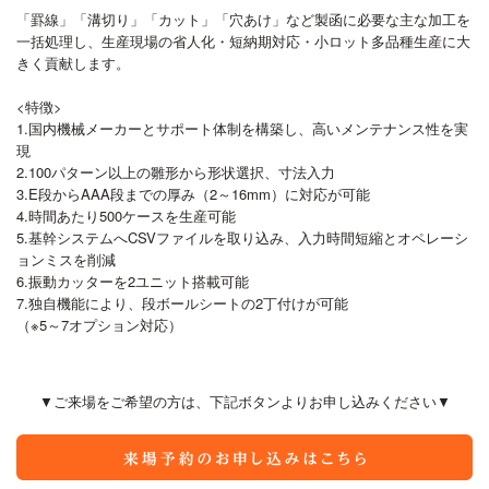
「罫線」「溝切り」「カット」「穴あけ」など製函に必要な主な加工を
一括処理し、生産現場の省人化・短納期対応・小ロット多品種生産に大
きく貢献します。
<特徴>
1.国内機械メーカーとサポート体制を構築し、高いメンテナンス性を実
現
2.100パターン以上の雛形から形状選択、寸法入力
3.E段からAAA段までの厚み（2～16mm）に対応が可能
4.時間あたり500ケースを生産可能
5.基幹システムへCSVファイルを取り込み、入力時間短縮とオペレーシ
ョンミスを削減
6.振動カッターを2ユニット搭載可能
7.独自機能により、段ボールシートの2丁付けが可能
（※5～7オプション対応）
▼ご来場をご希望の方は、下記ボタンよりお申し込みください▼