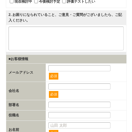
現在検討中
今後検討予定
評価テストしたい
2
. お困りになられていること、ご意見・ご質問がございましたら、ご記
入ください。
■お客様情報
メールアドレス
必須
会社名
必須
部署名
役職名
お名前